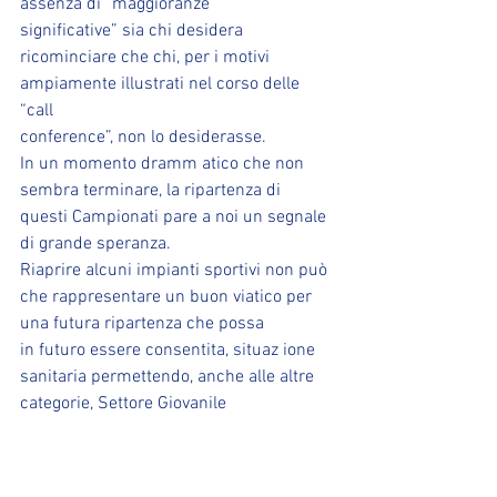
assenza di “maggioranze
significative” sia chi desidera 
ricominciare che chi, per i motivi 
ampiamente illustrati nel corso delle 
“call
conference”, non lo desiderasse.
In un momento dramm atico che non 
sembra terminare, la ripartenza di 
questi Campionati pare a noi un segnale
di grande speranza.
Riaprire alcuni impianti sportivi non può 
che rappresentare un buon viatico per 
una futura ripartenza che possa
in futuro essere consentita, situaz ione 
sanitaria permettendo, anche alle altre 
categorie, Settore Giovanile
compreso.
Si ritiene doveroso segnalare che, 
sempre in virtù di questa situazione 