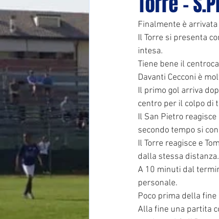
Torre - S.P
Finalmente è arrivata l
Il Torre si presenta c
intesa.
Tiene bene il centroc
Davanti Cecconi è molt
Il primo gol arriva do
centro per il colpo di 
Il San Pietro reagisce 
secondo tempo si concr
Il Torre reagisce e To
dalla stessa distanza.
A 10 minuti dal termin
personale.
Poco prima della fine 
Alla fine una partita 