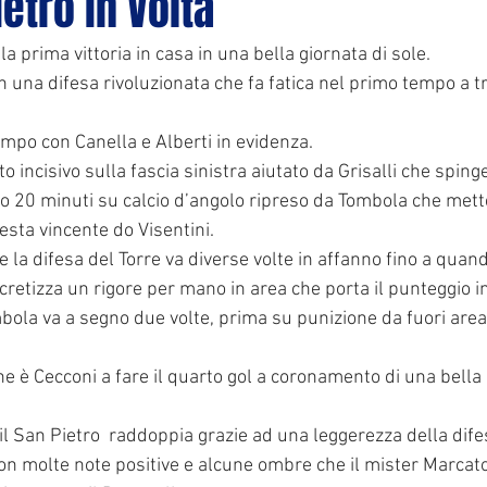
ietro in Volta
a prima vittoria in casa in una bella giornata di sole.
on una difesa rivoluzionata che fa fatica nel primo tempo a tr
ampo con Canella e Alberti in evidenza.
o incisivo sulla fascia sinistra aiutato da Grisalli che sping
po 20 minuti su calcio d’angolo ripreso da Tombola che mette
testa vincente do Visentini.
e la difesa del Torre va diverse volte in affanno fino a quando
etizza un rigore per mano in area che porta il punteggio in
mbola va a segno due volte, prima su punizione da fuori area
e è Cecconi a fare il quarto gol a coronamento di una bella
il San Pietro  raddoppia grazie ad una leggerezza della dif
con molte note positive e alcune ombre che il mister Marcato