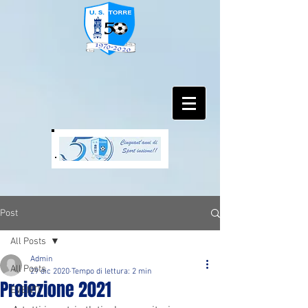
Post
All Posts
Admin
All Posts
29 dic 2020
Tempo di lettura: 2 min
Proiezione 2021
EVENTI