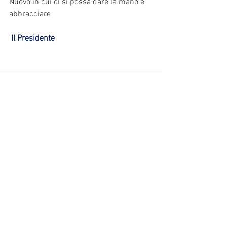
Nuovo in cui ci si possa dare la mano e 
abbracciare
Il Presidente
Mostra tutti
Post recenti