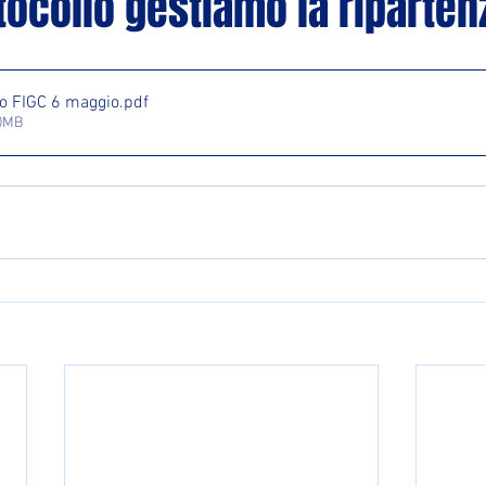
ocollo gestiamo la riparten
lo FIGC 6 maggio
.pdf
40MB