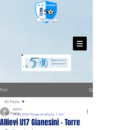
Post
All Posts
Admin
All Posts
19 ott 2020
Tempo di lettura: 1 min
Allievi U17 Gianesini - Torre
EVENTI