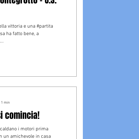
lla vittoria e una #partita
sa ha fatto bene, a
..
: 1 min
si comincia!
scaldano i motori prima
on un amichevole in casa