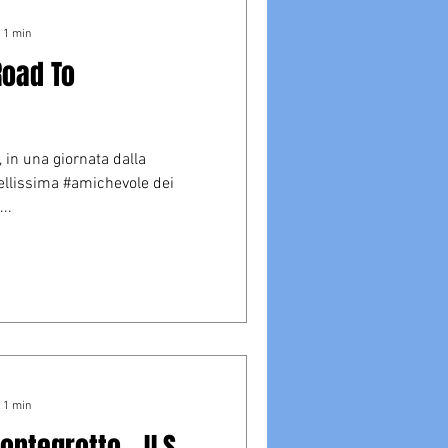
: 1 min
Road To
, in una giornata dalla
ellissima #amichevole dei
..
: 1 min
ntegrotto - U.S.