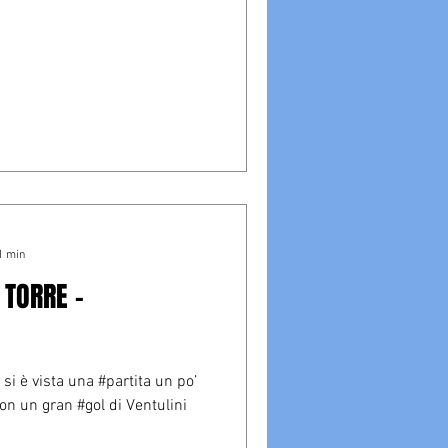
1 min
 TORRE -
si è vista una #partita un po’
 con un gran #gol di Ventulini