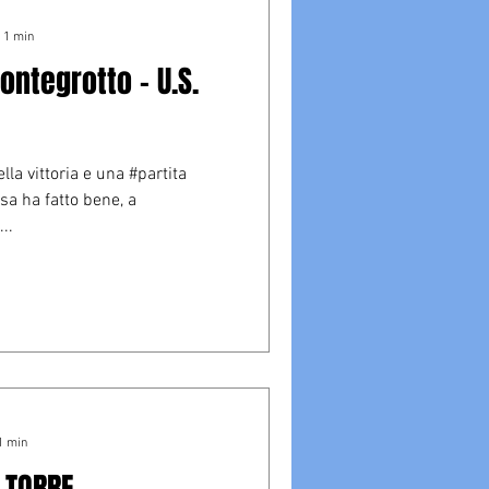
: 1 min
ntegrotto - U.S.
lla vittoria e una #partita
sa ha fatto bene, a
..
1 min
 TORRE -