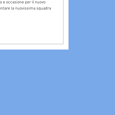
o e occasione per il nuovo
entare la nuovissima squadra